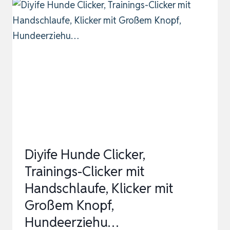
CLICKERTRAINING
FÜR
KATZEN
–
TRAINING
UND
ERZIEHUNG
MIT
POSITIVER
VERSTÄR…
Diyife Hunde Clicker,
Trainings-Clicker mit
Handschlaufe, Klicker mit
Großem Knopf,
Hundeerziehu…