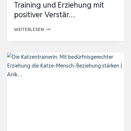
Training und Erziehung mit
positiver Verstär…
KATZEN-
WEITERLESEN
CLICKER-
BOX:
CLICKERTRAINING
FÜR
KATZEN
–
TRAINING
UND
ERZIEHUNG
MIT
POSITIVER