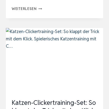
DIYIFE
WEITERLESEN
HUNDE
CLICKER,
TRAININGS-
CLICKER
MIT
HANDSCHLAUFE,
KLICKER
MIT
GROSSEM K
NOPF, H
UNDEERZIEHU…
Katzen-Clickertraining-Set: So