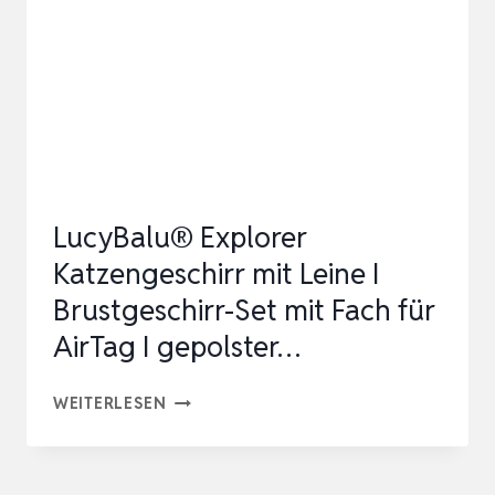
TÜRGLOCKEN
FÜR
HUNDE
TÖPFCHENKOMMUNIKATION
UND…
LucyBalu® Explorer
Katzengeschirr mit Leine I
Brustgeschirr-Set mit Fach für
AirTag I gepolster…
LUCYBALU®
WEITERLESEN
EXPLORER
KATZENGESCHIRR