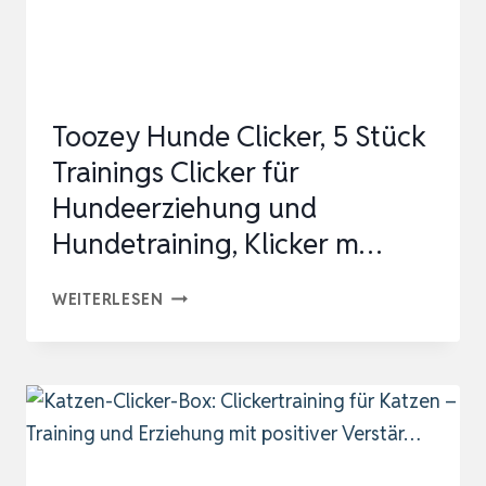
STÄRKEN
|
ANIK…
Toozey Hunde Clicker, 5 Stück
Trainings Clicker für
Hundeerziehung und
Hundetraining, Klicker m…
TOOZEY
WEITERLESEN
HUNDE
CLICKER,
5
STÜCK
TRAININGS