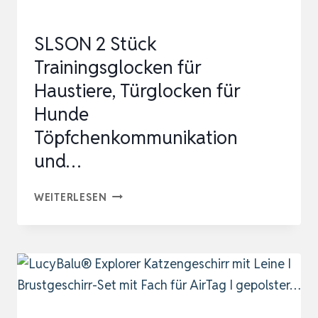
KATZENTRAINING
MIT
SLSON 2 Stück
C…
Trainingsglocken für
Haustiere, Türglocken für
Hunde
Töpfchenkommunikation
und…
SLSON
WEITERLESEN
2
STÜCK
TRAININGSGLOCKEN
FÜR
HAUSTIERE,