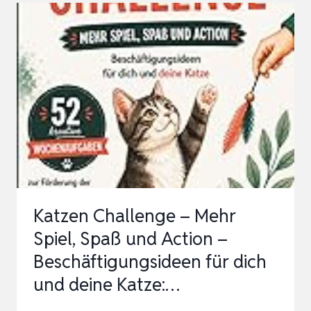
SO
KLAPPT
DER
TRICK
MIT
DEM
KLICK.
SPIELERISCHES
KATZENTRAINING
MIT
Katzen Challenge – Mehr
C…
Spiel, Spaß und Action –
Beschäftigungsideen für dich
und deine Katze:…