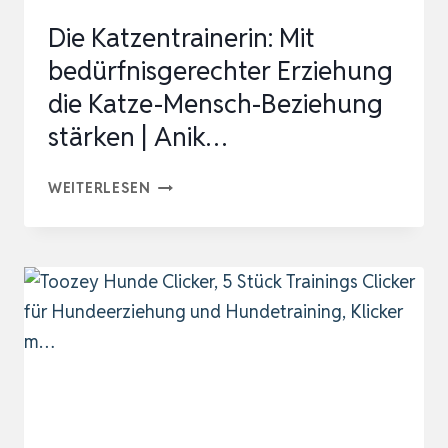
VERSTÄR…
Die Katzentrainerin: Mit
bedürfnisgerechter Erziehung
die Katze-Mensch-Beziehung
stärken | Anik…
DIE
WEITERLESEN
KATZENTRAINERIN:
MIT
BEDÜRFNISGERECHTER
ERZIEHUNG
DIE
KATZE-
MENSCH-
BEZIEHUNG