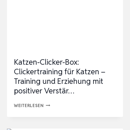
CLICKER
FÜR
HUNDEERZIEHUNG
UND
HUNDETRAINING,
KLICKER
M…
Katzen-Clicker-Box:
Clickertraining für Katzen –
Training und Erziehung mit
positiver Verstär…
KATZEN-
WEITERLESEN
CLICKER-
BOX: