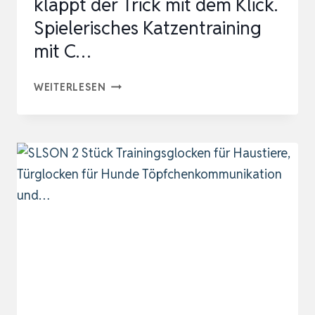
klappt der Trick mit dem Klick.
Spielerisches Katzentraining
mit C…
KATZEN-
WEITERLESEN
CLICKERTRAINING-
SET:
SO
KLAPPT
DER
TRICK
MIT
DEM
KLICK.
SPIELERISCHES