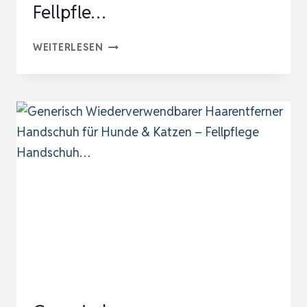
Fellpfle…
DR
WEITERLESEN
ZOO
FELLPFLEGEHANDSCHUH
FÜR
KATZE,
HUND
ODER
PFERD
–
(1
PAAR,
GR.
M)