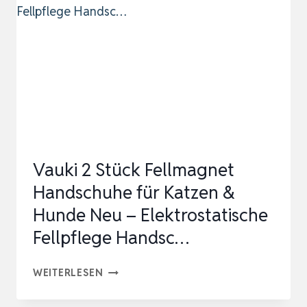
MIT
KATZENBÜRSTE
DOPPELSEITIGE
FELL
MAGNET
HANDSCH…
Vauki 2 Stück Fellmagnet
Handschuhe für Katzen &
Hunde Neu – Elektrostatische
Fellpflege Handsc…
VAUKI
WEITERLESEN
2