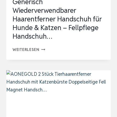
Generisch
–
Wiederverwendbarer
HANDSCHUH
Haarentferner Handschuh für
ZUR
Hunde & Katzen – Fellpflege
FELLPFLE…
Handschuh…
GENERISCH
WEITERLESEN
WIEDERVERWENDBARER
HAARENTFERNER
HANDSCHUH
FÜR
HUNDE
&
KATZEN
–