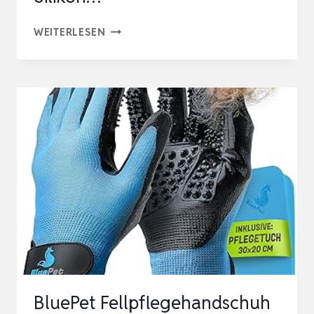
HAUSTIERPFLEGE-
WEITERLESEN
HANDSCHUHE
1
PAAR
(BLAU)
–
FELLPFLEGEHANDSCHUH
TIERHAARENTFERNER
MIT
255
SILIKON…
BluePet Fellpflegehandschuh