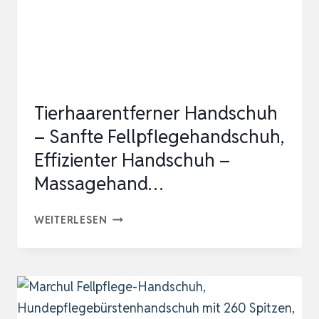
–
(1
PAAR,
GR.
M)
Tierhaarentferner Handschuh
–
– Sanfte Fellpflegehandschuh,
HANDSCHUH
Effizienter Handschuh –
ZUR
Massagehand…
FELLPFLE…
TIERHAARENTFERNER
WEITERLESEN
HANDSCHUH
–
SANFTE
FELLPFLEGEHANDSCHUH,