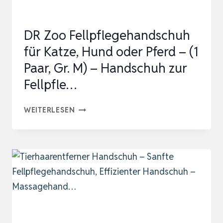
ZUM
ENT…
DR Zoo Fellpflegehandschuh
für Katze, Hund oder Pferd – (1
Paar, Gr. M) – Handschuh zur
Fellpfle…
DR
WEITERLESEN
ZOO
FELLPFLEGEHANDSCHUH
FÜR
KATZE,
HUND
ODER
PFERD