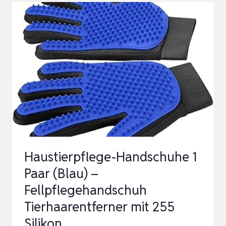
AUS
KAUTSCHUK
(DOPPELPACK)
|
INNOVATIVER
UND
PRAKTISCHER
FELLWECHSE…
Haustierpflege-Handschuhe 1
Paar (Blau) –
Fellpflegehandschuh
Tierhaarentferner mit 255
Silikon…