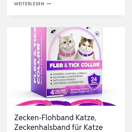
ZECKENHALSBAND
WEITERLESEN
FÜR
HUNDE
2
STÜCK,
FLOHHALSBAND
HUNDE,
FLOH
UND
ZECKENHALSBAND
HUND,
ZECKENSCHUT…
Zecken-Flohband Katze,
Zeckenhalsband für Katze