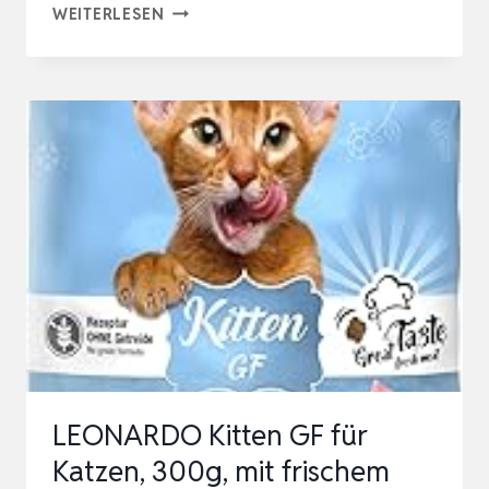
JOHN
WEITERLESEN
DOG
FOR
CATS
NASSFUTTER
FÜR
KÄTZCHEN
–
HOCHWERTIGES
NASSFUTTER
FÜR
WACHSENDE
KITTEN
LEONARDO Kitten GF für
–
Katzen, 300g, mit frischem
100…