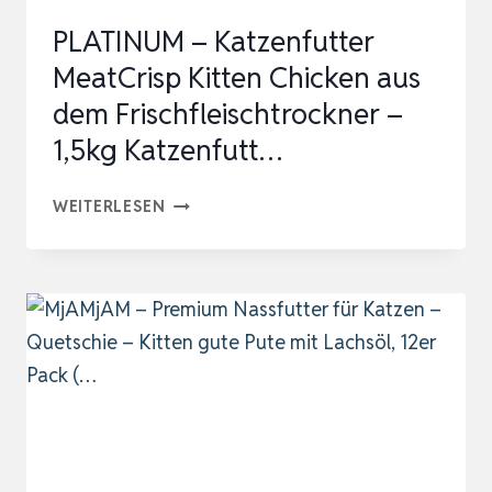
VERDAULICH,
PLATINUM – Katzenfutter
GETR…
MeatCrisp Kitten Chicken aus
dem Frischfleischtrockner –
1,5kg Katzenfutt…
PLATINUM
WEITERLESEN
–
KATZENFUTTER
MEATCRISP
KITTEN
CHICKEN
AUS
DEM
FRISCHFLEISCHTROCKNER