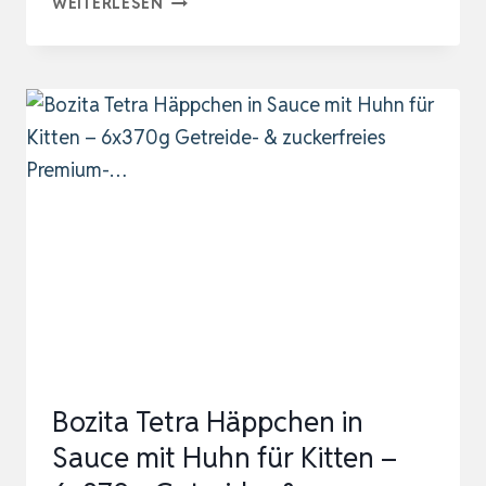
JOSICAT
WEITERLESEN
KITTEN
(7
X
650
G)
|
JUNIOR
|
PREMIUM
TROCKENFUTTER
FÜR
WACHSENDE
Bozita Tetra Häppchen in
SOWIE
Sauce mit Huhn für Kitten –
TRAGENDE