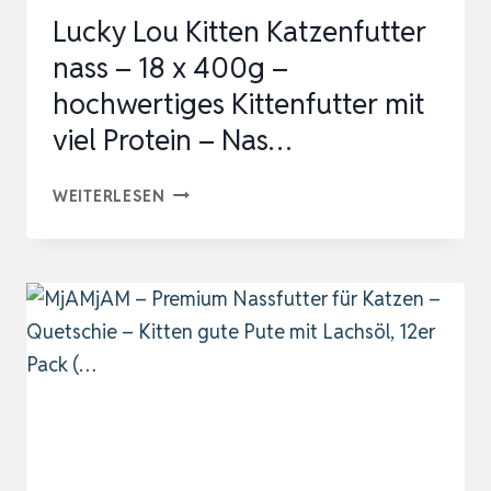
&
Lucky Lou Kitten Katzenfutter
ZUCKERFREIES
nass – 18 x 400g –
PREMIUM-
hochwertiges Kittenfutter mit
…
viel Protein – Nas…
LUCKY
WEITERLESEN
LOU
KITTEN
KATZENFUTTER
NASS
–
18
X
400G
–