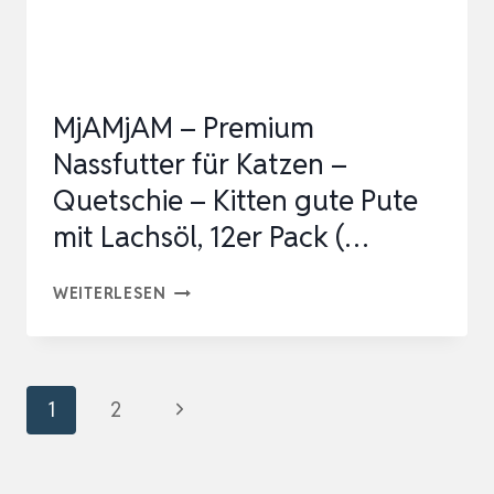
HOCHWERTIGES
KITTENFUTTER
MIT
MjAMjAM – Premium
VIEL
Nassfutter für Katzen –
PROTEIN
Quetschie – Kitten gute Pute
–
mit Lachsöl, 12er Pack (…
NAS…
MJAMJAM
WEITERLESEN
–
PREMIUM
NASSFUTTER
Seitennavigation
Nächste
1
2
FÜR
Seite
KATZEN
–