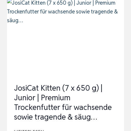
FÜR
KITTEN
IM
PORTIONSBEUTEL
FEINE
VIELFALT
MIT
LACHS
(MSC)
UND
JosiCat Kitten (7 x 650 g) |
HUHN
Junior | Premium
IN
Trockenfutter für wachsende
…
sowie tragende & säug…