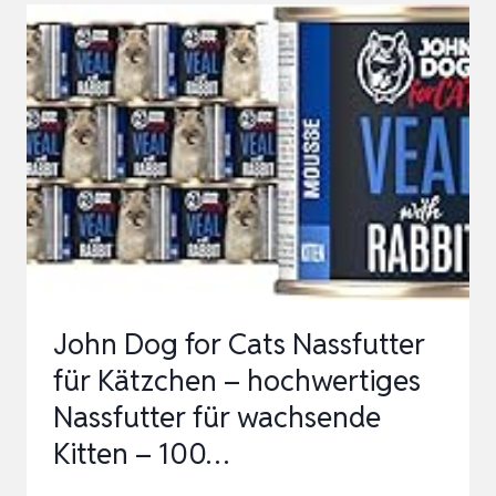
IN
SAUCE
MIT
HUHN
FÜR
KITTEN
–
6X370G
GETREIDE-
&
John Dog for Cats Nassfutter
ZUCKERFREIES
für Kätzchen – hochwertiges
PREMIUM-
Nassfutter für wachsende
…
Kitten – 100…