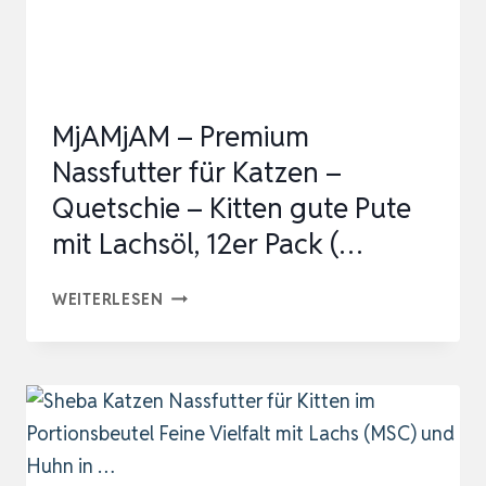
–
1,5KG
KATZENFUTT…
MjAMjAM – Premium
Nassfutter für Katzen –
Quetschie – Kitten gute Pute
mit Lachsöl, 12er Pack (…
MJAMJAM
WEITERLESEN
–
PREMIUM
NASSFUTTER
FÜR
KATZEN