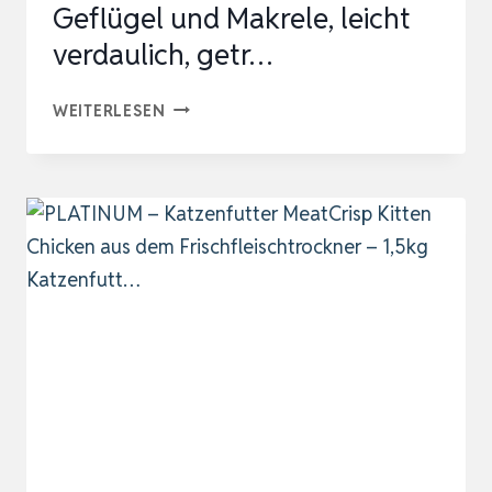
Geflügel und Makrele, leicht
verdaulich, getr…
LEONARDO
WEITERLESEN
KITTEN
GF
FÜR
KATZEN,
300G,
MIT
FRISCHEM
GEFLÜGEL
UND
MAKRELE,
LEICHT