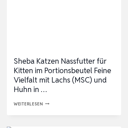
–
QUETSCHIE
–
KITTEN
GUTE
PUTE
MIT
Sheba Katzen Nassfutter für
LACHSÖL,
Kitten im Portionsbeutel Feine
12ER
Vielfalt mit Lachs (MSC) und
PACK
Huhn in …
(…
SHEBA
WEITERLESEN
KATZEN
NASSFUTTER