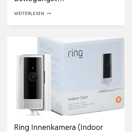
EZVIZ
WEITERLESEN
1080P
WLAN
IP
KAMERA,
SCHWENKBARE
ÜBERWACHUNGSKAMERA
INNEN
MIT
ZWEI-
WEGE-
AUDIO,
BEWEGUNGSV…
Ring Innenkamera (Indoor