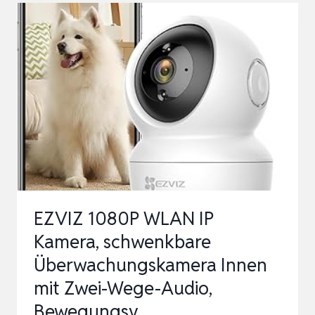
KAMERA
ÜBERWACHUNG
INNEN,
2
ANSICHTEN
GLEICHZEITIG,
OHNE
ABO,
SMART
TRACKING,
EZVIZ 1080P WLAN IP
…
Kamera, schwenkbare
Überwachungskamera Innen
mit Zwei-Wege-Audio,
Bewegungsv…