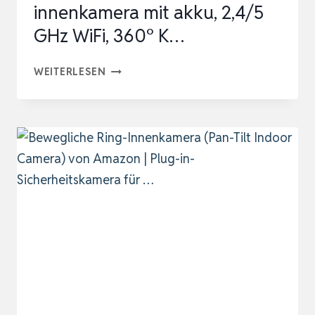
innenkamera mit akku, 2,4/5
GHz WiFi, 360° K…
2,5K
WEITERLESEN
4MP
ÜBERWACHUNGSKAMERA
INNEN
AKKU,
360°
WLAN
INNENKAMERA
MIT
AKKU,
2,4/5
GHZ