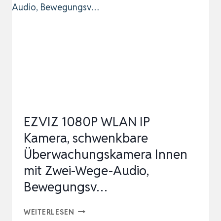
GEN.)
|
ÜBERWACHUNGSKAMERA
FÜR
DEN
INNENBEREICH
|
1080P-
EZVIZ 1080P WLAN IP
HD-
Kamera, schwenkbare
V…
Überwachungskamera Innen
mit Zwei-Wege-Audio,
Bewegungsv…
EZVIZ
WEITERLESEN