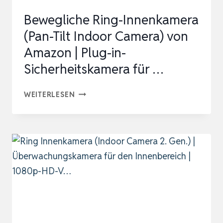
WIFI,
Bewegliche Ring-Innenkamera
360°
(Pan-Tilt Indoor Camera) von
K…
Amazon | Plug-in-
Sicherheitskamera für …
BEWEGLICHE
WEITERLESEN
RING-
INNENKAMERA
(PAN-
TILT
INDOOR
CAMERA)
VON
AMAZON