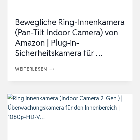
|
1080P-
Bewegliche Ring-Innenkamera
HD-
(Pan-Tilt Indoor Camera) von
V…
Amazon | Plug-in-
Sicherheitskamera für …
BEWEGLICHE
WEITERLESEN
RING-
INNENKAMERA
(PAN-
TILT
INDOOR
CAMERA)
VON