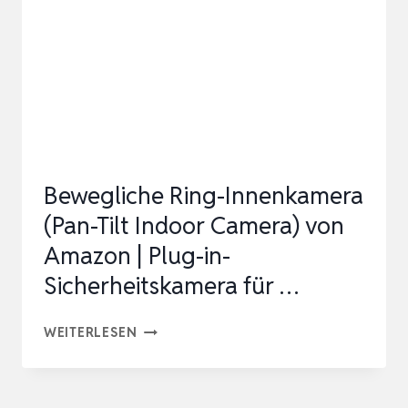
|
ÜBERWACHUNGSKAMERA
FÜR
DEN
INNENBEREICH
|
1080P-
Bewegliche Ring-Innenkamera
HD-
(Pan-Tilt Indoor Camera) von
V…
Amazon | Plug-in-
Sicherheitskamera für …
BEWEGLICHE
WEITERLESEN
RING-
INNENKAMERA