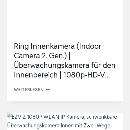
AMAZON
|
PLUG-
IN-
SICHERHEITSKAMERA
Ring Innenkamera (Indoor
FÜR
Camera 2. Gen.) |
…
Überwachungskamera für den
Innenbereich | 1080p-HD-V…
RING
WEITERLESEN
INNENKAMERA
(INDOOR
CAMERA
2.