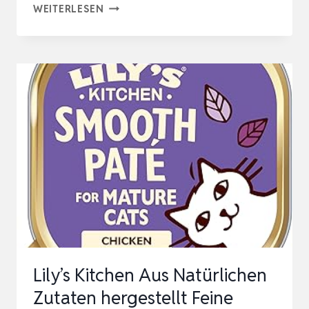
LILY’S
WEITERLESEN
KITCHEN
PREMIUM
NASS
KATZENFUTTER
FÜR
AUSGEWACHSENE
KATZEN
19
SCHALEN
(19
X
85G)
Lily’s Kitchen Aus Natürlichen
LAMMFL…
Zutaten hergestellt Feine