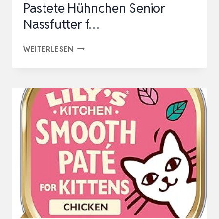
Pastete Hühnchen Senior
Nassfutter f…
LILY’S
WEITERLESEN
KITCHEN
AUS
NATÜRLICHEN
ZUTATEN
HERGESTELLT
FEINE
PASTETE
HÜHNCHEN
SENIOR
NASSFUTTER
F…