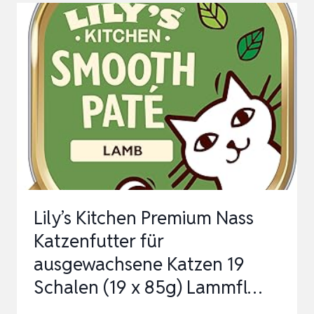
KATZENFUTTER
FISCH
TASTY
CUTS
–
24ER
PACK
(24
X
85G)
Lily’s Kitchen Premium Nass
LECKERE
Katzenfutter für
STÜCKCHEN
ausgewachsene Katzen 19
MIT…
Schalen (19 x 85g) Lammfl…