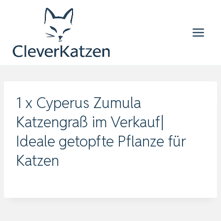
Zum
Inhalt
springen
1 x Cyperus Zumula
Katzengraß im Verkauf|
Ideale getopfte Pflanze für
Katzen