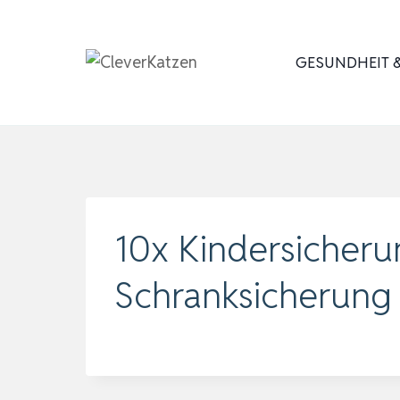
Zum
Inhalt
GESUNDHEIT &
springen
10x Kindersicheru
Schranksicherung