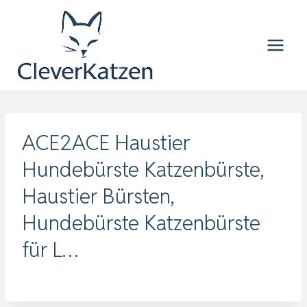
Zum
Inhalt
springen
ACE2ACE Haustier
Hundebürste Katzenbürste,
Haustier Bürsten,
Hundebürste Katzenbürste
für L…