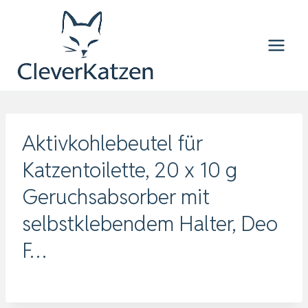
Zum
Inhalt
springen
Aktivkohlebeutel für
Katzentoilette, 20 x 10 g
Geruchsabsorber mit
selbstklebendem Halter, Deo
F…