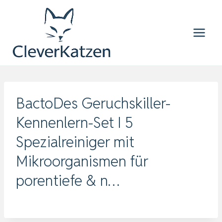
Zum
Inhalt
springen
BactoDes Geruchskiller-
Kennenlern-Set I 5
Spezialreiniger mit
Mikroorganismen für
porentiefe & n…