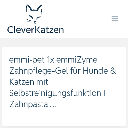
Zum
Inhalt
springen
emmi-pet 1x emmiZyme
Zahnpflege-Gel für Hunde &
Katzen mit
Selbstreinigungsfunktion I
Zahnpasta …