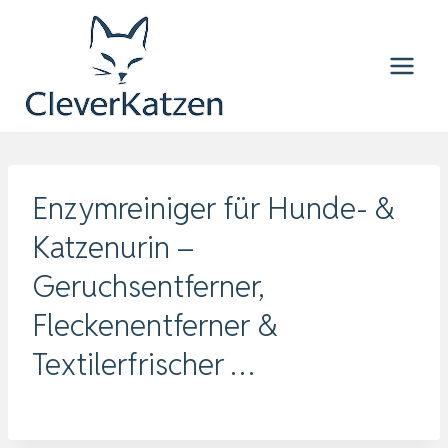
Zum
Inhalt
springen
Enzymreiniger für Hunde- &
Katzenurin –
Geruchsentferner,
Fleckenentferner &
Textilerfrischer …