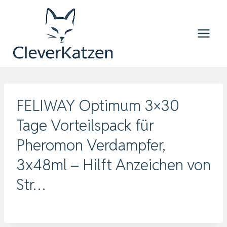
Zum
Inhalt
springen
FELIWAY Optimum 3×30
Tage Vorteilspack für
Pheromon Verdampfer,
3x48ml – Hilft Anzeichen von
Str…