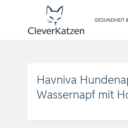
Zum
Inhalt
GESUNDHEIT &
springen
Havniva Hundenapf
Wassernapf mit H