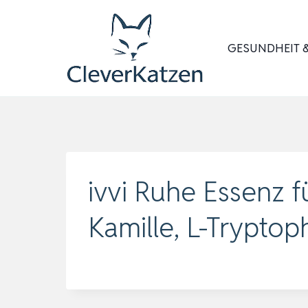
Zum
Inhalt
GESUNDHEIT &
springen
ivvi Ruhe Essenz f
Kamille, L-Trypt