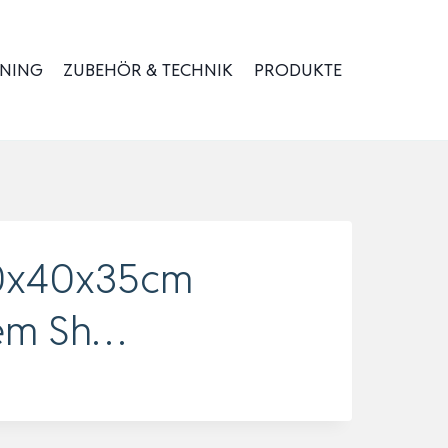
INING
ZUBEHÖR & TECHNIK
PRODUKTE
 40x40x35cm
rem Sh…