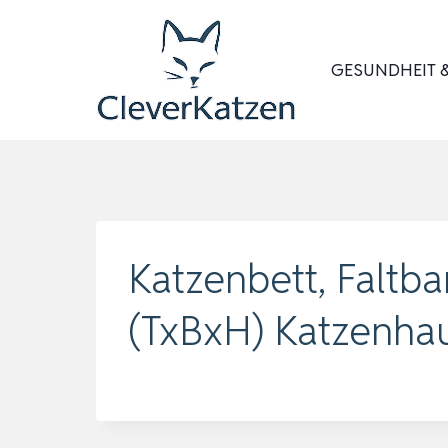
Zum
Inhalt
GESUNDHEIT &
springen
Katzenbett, Falt
(TxBxH) Katzenha