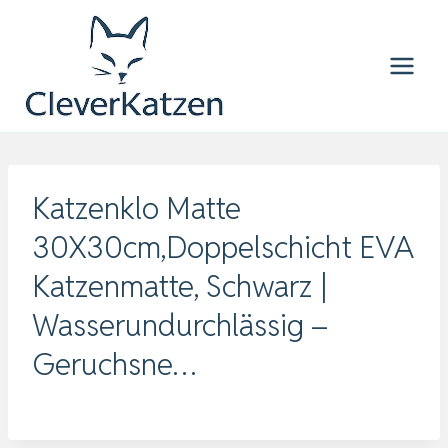
Zum
Inhalt
springen
Katzenklo Matte
30X30cm,Doppelschicht EVA
Katzenmatte, Schwarz |
Wasserundurchlässig –
Geruchsne…