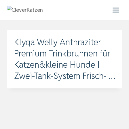
Zum
Inhalt
springen
Klyqa Welly Anthraziter
Premium Trinkbrunnen für
Katzen&kleine Hunde I
Zwei-Tank-System Frisch- …