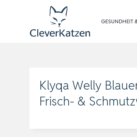
Zum
Inhalt
GESUNDHEIT &
springen
Klyqa Welly Blaue
Frisch- & Schmut