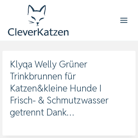
Zum
Inhalt
springen
Klyqa Welly Grüner
Trinkbrunnen für
Katzen&kleine Hunde I
Frisch- & Schmutzwasser
getrennt Dank…