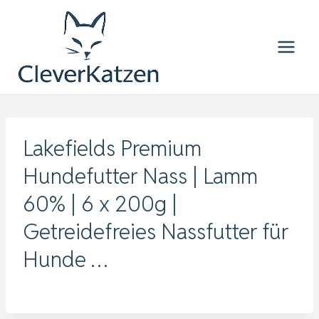
Zum
Inhalt
springen
Lakefields Premium
Hundefutter Nass | Lamm
60% | 6 x 200g |
Getreidefreies Nassfutter für
Hunde …