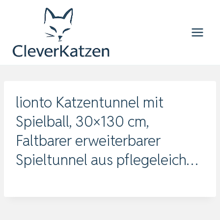
Zum
Inhalt
springen
lionto Katzentunnel mit
Spielball, 30×130 cm,
Faltbarer erweiterbarer
Spieltunnel aus pflegeleich…