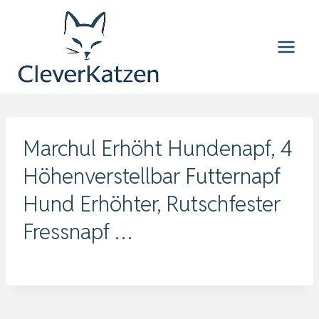
Zum
Inhalt
springen
Marchul Erhöht Hundenapf, 4
Höhenverstellbar Futternapf
Hund Erhöhter, Rutschfester
Fressnapf …