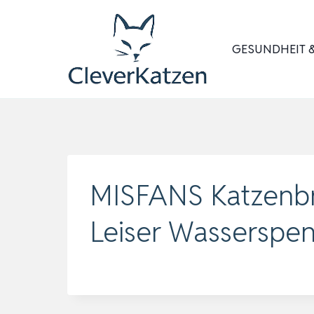
Zum
Inhalt
GESUNDHEIT &
springen
MISFANS Katzenbru
Leiser Wasserspe