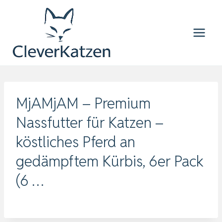
Zum
Inhalt
springen
MjAMjAM – Premium
Nassfutter für Katzen –
köstliches Pferd an
gedämpftem Kürbis, 6er Pack
(6 …