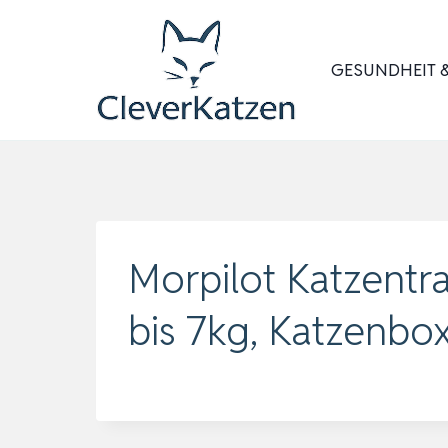
Zum
Inhalt
GESUNDHEIT &
springen
Morpilot Katzentr
bis 7kg, Katzenbo