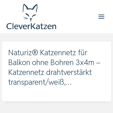
Zum
Inhalt
springen
Naturiz® Katzennetz für
Balkon ohne Bohren 3x4m –
Katzennetz drahtverstärkt
transparent/weiß,…