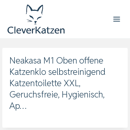
Zum
Inhalt
springen
Neakasa M1 Oben offene
Katzenklo selbstreinigend
Katzentoilette XXL,
Geruchsfreie, Hygienisch,
Ap…