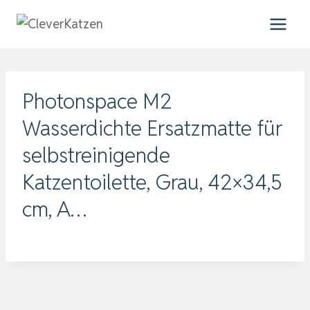
Zum
Inhalt
springen
Photonspace M2
Wasserdichte Ersatzmatte für
selbstreinigende
Katzentoilette, Grau, 42×34,5
cm, A…