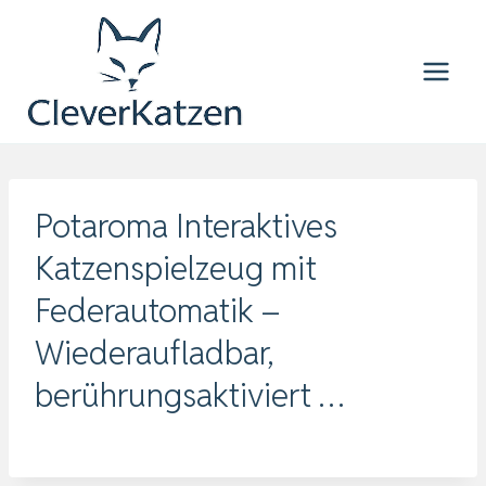
Zum
Inhalt
springen
Potaroma Interaktives
Katzenspielzeug mit
Federautomatik –
Wiederaufladbar,
berührungsaktiviert …