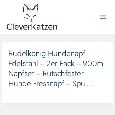
Zum
Inhalt
springen
Rudelkönig Hundenapf
Edelstahl – 2er Pack – 900ml
Napfset – Rutschfester
Hunde Fressnapf – Spül…