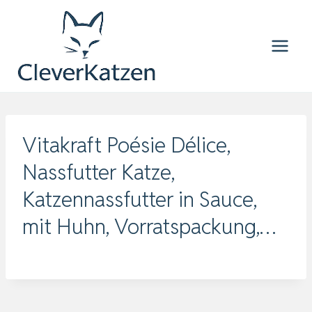
Zum
Inhalt
springen
Vitakraft Poésie Délice,
Nassfutter Katze,
Katzennassfutter in Sauce,
mit Huhn, Vorratspackung,…